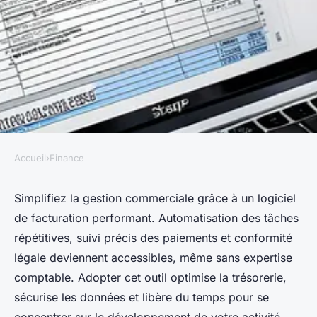
Accueil
›
Finance
FINANCE
Logiciel de facturation :
Simplifiez la gestion commerciale grâce à un logiciel
de facturation performant. Automatisation des tâches
simplifiez la gestion
répétitives, suivi précis des paiements et conformité
commerciale efficacement
légale deviennent accessibles, même sans expertise
comptable. Adopter cet outil optimise la trésorerie,
Alice
•
23 juillet 2025
•
4 min de lecture
sécurise les données et libère du temps pour se