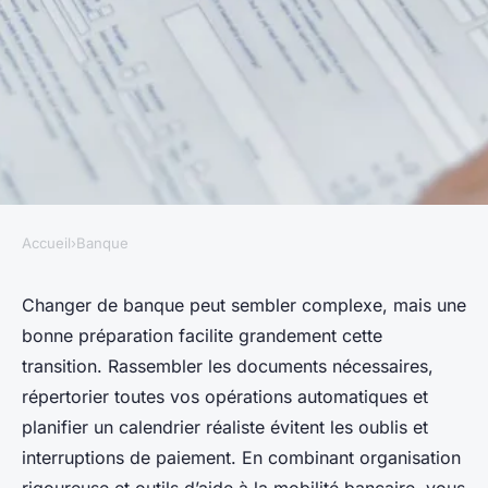
Accueil
›
Banque
BANQUE
Top conseils pour réussir un
Changer de banque peut sembler complexe, mais une
bonne préparation facilite grandement cette
changement de banque
transition. Rassembler les documents nécessaires,
efficace
répertorier toutes vos opérations automatiques et
planifier un calendrier réaliste évitent les oublis et
Alice
•
17 février 2026
•
7 min de lecture
interruptions de paiement. En combinant organisation